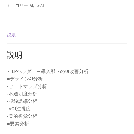
善
カテゴリー:
AI
,
lp-AI
分
析
個
説明
説明
＜LPヘッダー～導入部＞のUI改善分析
■デザインAI分析
-ヒートマップ分析
-不透明度分析
-視線誘導分析
-AOI注視度
-美的視覚分析
■要素分析