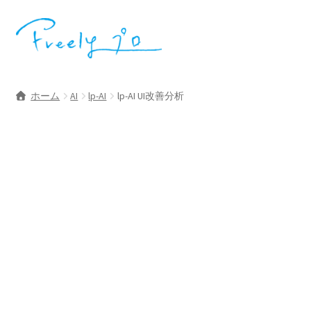
ナ
コ
ビ
ン
ゲ
テ
ー
ン
シ
ツ
ホーム
AI
lp-AI
lp-AI UI改善分析
ョ
へ
ン
ス
へ
キ
ス
ッ
キ
プ
ッ
プ